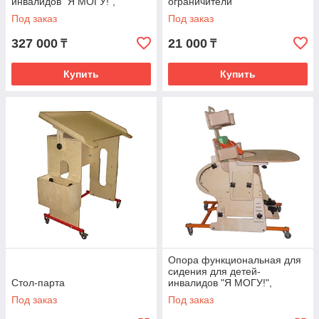
инвалидов "Я МОГУ!",
ограничители
исполнение ОС-003,
Под заказ
Под заказ
размер4
327 000
21 000
₸
₸
Купить
Купить
Опора функциональная для
сидения для детей-
Стол-парта
инвалидов "Я МОГУ!",
исполнение ОС-004,
Под заказ
Под заказ
размер1