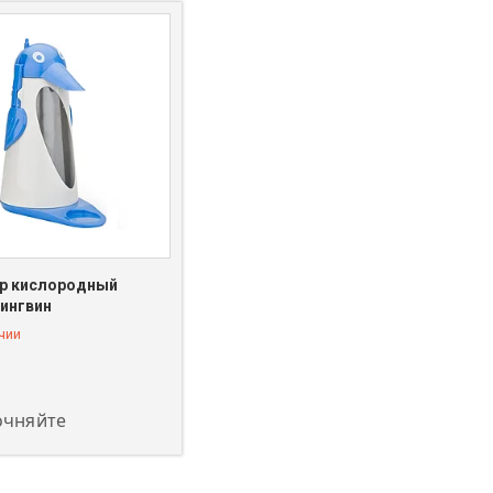
р кислородный
Пингвин
чии
129-02-73
очняйте