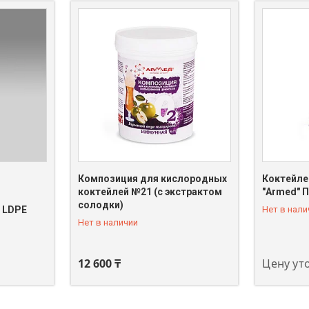
Композиция для кислородных
Коктейле
коктейлей №21 (с экстрактом
"Armed" 
солодки)
 LDPE
Нет в нали
+7 (705) 129-02-73
+7 (705) 
Нет в наличии
12 600 ₸
Цену ут