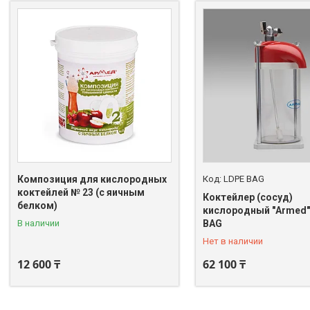
Композиция для кислородных
LDPE BAG
коктейлей № 23 (с яичным
Коктейлер (сосуд)
белком)
кислородный "Armed"
+7 (705) 129-02-73
В наличии
BAG
Нет в наличии
12 600 ₸
62 100 ₸