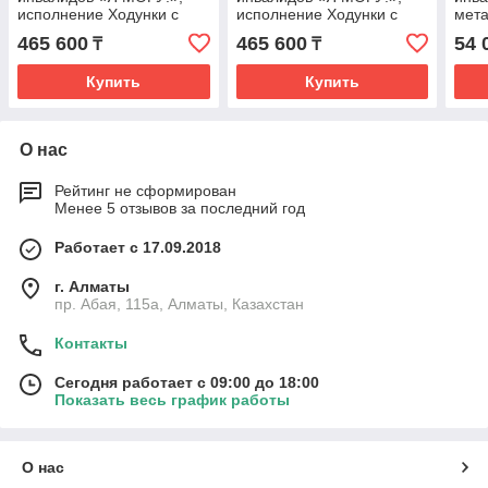
исполнение Ходунки с
исполнение Ходунки с
мета
дополнительной
дополнительной
испо
465 600
465 600
54 
₸
₸
фиксацией (поддержкой)
фиксацией (поддержкой)
тела, в
тела, в
Купить
Купить
О нас
Рейтинг не сформирован
Менее 5 отзывов за последний год
Работает с 17.09.2018
г. Алматы
пр. Абая, 115а, Алматы, Казахстан
Контакты
Сегодня работает с 09:00 до 18:00
Показать весь график работы
О нас