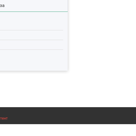
за
тент