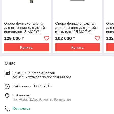
Опора функциональная
Опора функциональная
Опо
для ползания для детей-
для ползания для детей-
для 
инвалидов "Я МОГУ!",
инвалидов "Я МОГУ!",
инва
исполнение ОП-109.2,
исполнение ОП-109.3,
испо
129 600
102 000
102
₸
₸
размер3
размер1
раз
Купить
Купить
О нас
Рейтинг не сформирован
Менее 5 отзывов за последний год
Работает с 17.09.2018
г. Алматы
пр. Абая, 115а, Алматы, Казахстан
Контакты