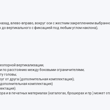
назад, влево-вправо, вокруг оси с жестким закреплением выбранн
о до вертикального с фиксацией под любым углом наклона);
неопорной вертикализации;
е и по расстоянию между боковыми ограничителями;
ту головы;
руг от друга (дополнительная комплектация);
 (дополнительная комплектация)
ектация).
а и в печатных материалах (каталогах, брошюрах и пр.) может от