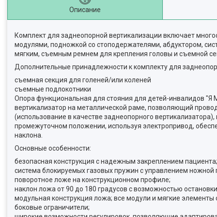
Описание
Комплект для заднеопорной вертикализации включает много
модулями, подножкой со стоподержателями, абдуктором, сис
мягким, съемным ремнем для крепления головы и съемной се
Дополнительные принадлежности к комплекту для заднеопорн
съемная секция для голеней/или коленей
съемные подлокотники
Опора функциональная для стояния для детей-инвалидов "Я М
вертикализатор на металлической раме, позволяющий провод
(использование в качестве заднеопорного вертикализатора),
промежуточном положении, используя электропривод, обесп
наклона.
Основные особенности:
безопасная конструкция с надежным закреплением пациента
система блокируемых газовых пружин с управлением ножной
поворотное ложе на конструкционном профиле;
наклон ложа от 90 до 180 градусов с возможностью останов
модульная конструкция ложа; все модули и мягкие элементы
боковые ограничители;
широкие возможности регулировок, позволяющие адаптирова