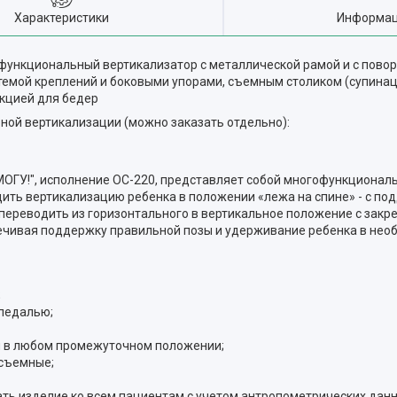
Характеристики
Информац
функциональный вертикализатор с металлической рамой и с пов
темой креплений и боковыми упорами, съемным столиком (супина
кцией для бедер
ой вертикализации (можно заказать отдельно):
ОГУ!", исполнение ОС-220, представляет собой многофункциональ
ить вертикализацию ребенка в положении «лежа на спине» - с по
 переводить из горизонтального в вертикальное положение с зак
ечивая поддержку правильной позы и удерживание ребенка в нео
;
 педалью;
ки в любом промежуточном положении;
 съемные;
ть изделие ко всем пациентам с учетом антропометрических дан