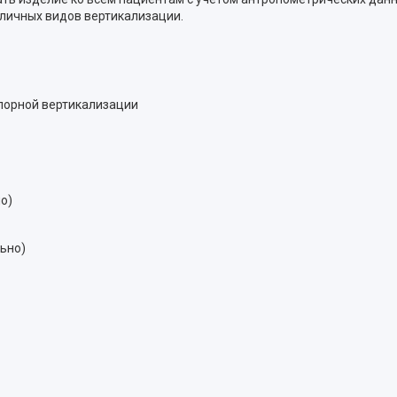
личных видов вертикализации.
опорной вертикализации
о)
льно)