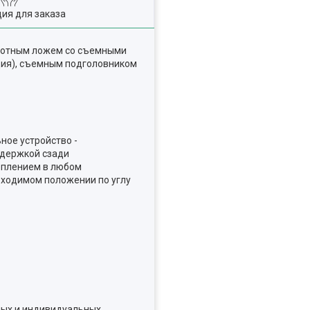
ия для заказа
оротным ложем со съемными
ция), съемным подголовником
ное устройство -
ддержкой сзади
реплением в любом
бходимом положении по углу
ных и индивидуальных