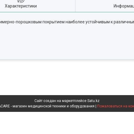
Характеристики
Информац
полимерно-порошковым покрытием наиболее устойчивым к различ
Сайт создан на маркетплейсе
Satu.kz
INVACARE - магазин медицинской техники и оборудования |
Пожаловаться на кон