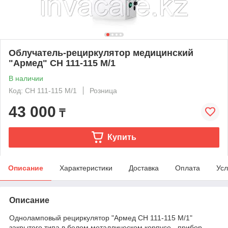
Облучатель-рециркулятор медицинский
"Армед" СН 111-115 М/1
В наличии
Код: СН 111-115 М/1
Розница
43 000
₸
Купить
Описание
Характеристики
Доставка
Оплата
Усл
Описание
Одноламповый рециркулятор "Армед СН 111-115 М/1"
закрытого типа в белом металлическом корпусе - прибор