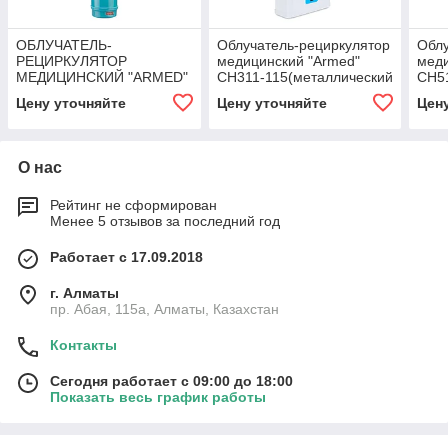
ОБЛУЧАТЕЛЬ-
Облучатель-рециркулятор
Облу
РЕЦИРКУЛЯТОР
медицинский "Armed"
меди
МЕДИЦИНСКИЙ "ARMED"
СН311-115(металлический
СН51
СH111-115 (синий)
корпус)
корп
Цену уточняйте
Цену уточняйте
Цен
О нас
Рейтинг не сформирован
Менее 5 отзывов за последний год
Работает с 17.09.2018
г. Алматы
пр. Абая, 115а, Алматы, Казахстан
Контакты
Сегодня работает с 09:00 до 18:00
Показать весь график работы