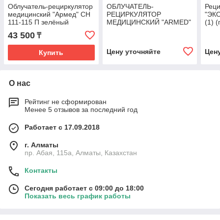
Облучатель-рециркулятор
ОБЛУЧАТЕЛЬ-
Реци
медицинский "Армед" СH
РЕЦИРКУЛЯТОР
"ЭК
111-115 П зелёный
МЕДИЦИНСКИЙ "ARMED"
(1) 
СH111-115 (синий)
(бел
43 500
₸
Цену уточняйте
Цен
Купить
О нас
Рейтинг не сформирован
Менее 5 отзывов за последний год
Работает с 17.09.2018
г. Алматы
пр. Абая, 115а, Алматы, Казахстан
Контакты
Сегодня работает с 09:00 до 18:00
Показать весь график работы