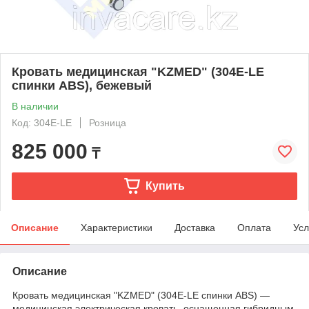
Кровать медицинская "KZMED" (304E-LE
спинки ABS), бежевый
В наличии
Код: 304E-LE
Розница
825 000
₸
Купить
Описание
Характеристики
Доставка
Оплата
Усл
Описание
Кровать медицинская "KZMED" (304E-LE спинки ABS) —
медицинская электрическая кровать, оснащенная гибридным