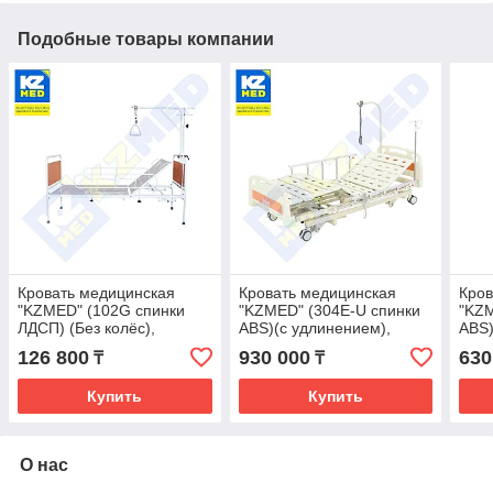
Подобные товары компании
Кровать медицинская
Кровать медицинская
Кров
"KZMED" (102G спинки
"KZMED" (304E-U спинки
"KZM
ЛДСП) (Без колёс),
ABS)(c удлинением),
ABS)
светлое дерево
белый
126 800
930 000
630
₸
₸
Купить
Купить
О нас