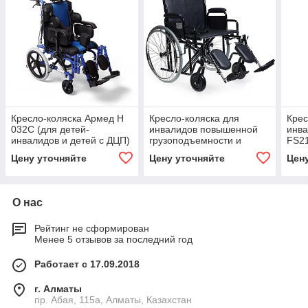
Кресло-коляска Армед Н
Кресло-коляска для
Крес
032C (для детей-
инвалидов повышенной
инва
инвалидов и детей с ДЦП)
грузоподъемности и
FS2
увеличенным сиденьем H
Цену уточняйте
Цену уточняйте
Цен
002 (22 дюйма)
О нас
Рейтинг не сформирован
Менее 5 отзывов за последний год
Работает с 17.09.2018
г. Алматы
пр. Абая, 115а, Алматы, Казахстан