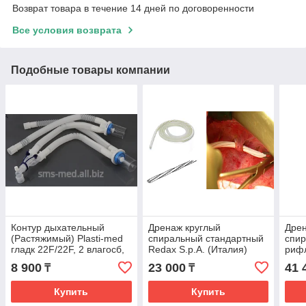
Возврат товара в течение 14 дней по договоренности
Все условия возврата
Подобные товары компании
Контур дыхательный
Дренаж круглый
Дрен
(Растяжимый) Plasti-med
спиральный стандартный
спир
гладк 22F/22F, 2 влагосб,
Redax S.p.A. (Италия)
риф
взр, доп линия
троа
8 900
23 000
41 
₸
₸
(Ита
Купить
Купить