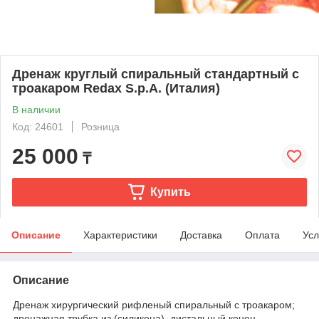
Дренаж круглый спиральный стандартный с
троакаром Redax S.p.A. (Италия)
В наличии
Код: 24601
Розница
25 000
₸
Купить
Описание
Характеристики
Доставка
Оплата
Усл
Описание
Дренаж хирургический рифленый спиральный с троакаром;
дренажная трубка из (силикона), дистальный конец,