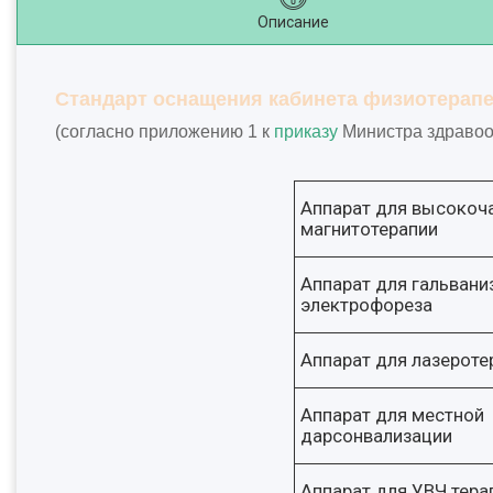
Описание
Стандарт оснащения кабинета физиотерапе
(согласно приложению 1 к
приказу
Министра здравоох
Аппарат для высокоч
магнитотерапии
Аппарат для гальвани
электрофореза
Аппарат для лазероте
Аппарат для местной
дарсонвализации
Аппарат для УВЧ тера