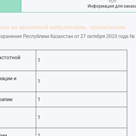
Информация для заказ
вта во врачебной амбулатории, поликлинике
ранения Республики Казахстан от 27 октября 2010 года № 
астотной
1
зации и
1
рапии
1
1
пии
1