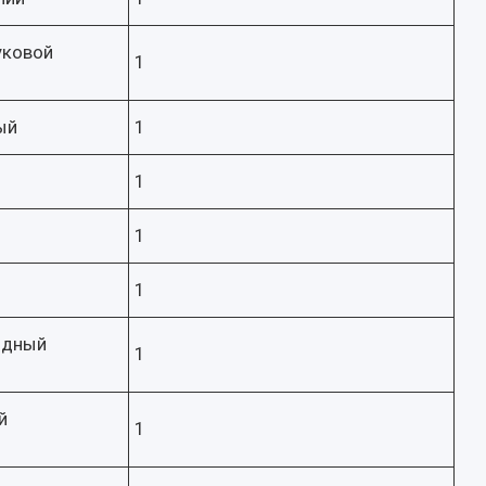
уковой
1
ый
1
1
1
1
идный
1
й
1