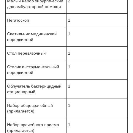
Малый набор хирургический
2
для амбулаторной помощи
Негатоскоп
1
Светильник медицинский
1
передвижной
Стол перевязочный
1
Столик инструментальный
1
передвижной
Облучатель бактерицидный
1
стационарный
Набор общеврачебный
1
(прилагается)
Набор врачебного приема
1
(прилагается)