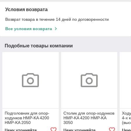
Условия возврата
Возврат товара в течение 14 дней по договоренности
Все условия возврата
Подобные товары компании
Подголовник для опор-
Столик для опор-ходунков
Ходу
ходунков HMP-KA 4200
HMP-KA 4200 HMP-KA
4-х 
HMP-KA 2050
3050
(выс
Цену уточняйте
Цену уточняйте
Цен