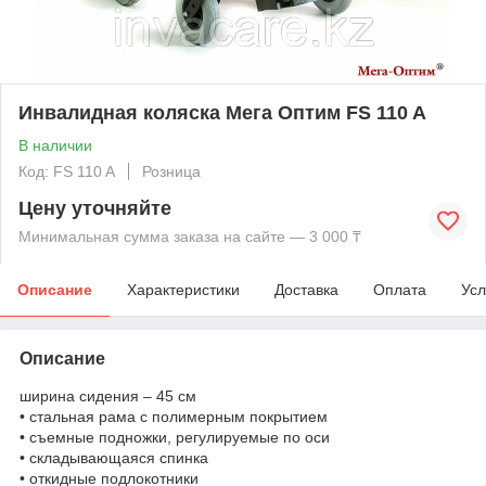
Инвалидная коляска Мега Оптим FS 110 A
В наличии
Код: FS 110 A
Розница
Цену уточняйте
Минимальная сумма заказа на сайте — 3 000 ₸
Описание
Характеристики
Доставка
Оплата
Усл
Описание
ширина сидения – 45 см
• стальная рама с полимерным покрытием
• съемные подножки, регулируемые по оси
• складывающаяся спинка
• откидные подлокотники