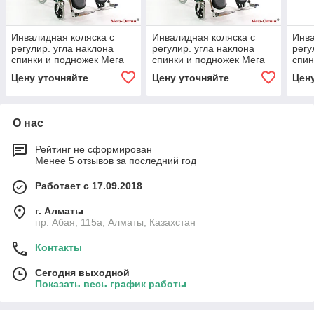
Инвалидная коляска с
Инвалидная коляска с
Инва
регулир. угла наклона
регулир. угла наклона
регу
спинки и подножек Мега
спинки и подножек Мега
спин
Оптим FS 902 GС, литые
Оптим FS 902 GС,
литы
Цену уточняйте
Цену уточняйте
Цен
задние колеса
пневматич. задние колеса
О нас
Рейтинг не сформирован
Менее 5 отзывов за последний год
Работает с 17.09.2018
г. Алматы
пр. Абая, 115а, Алматы, Казахстан
Контакты
Сегодня выходной
Показать весь график работы