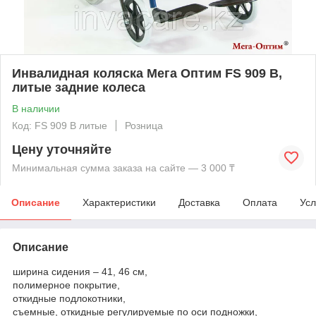
Инвалидная коляска Мега Оптим FS 909 B,
литые задние колеса
В наличии
Код: FS 909 B литые
Розница
Цену уточняйте
Минимальная сумма заказа на сайте — 3 000 ₸
Описание
Характеристики
Доставка
Оплата
Усл
Описание
ширина сидения – 41, 46 см,
полимерное покрытие,
откидные подлокотники,
съемные, откидные регулируемые по оси подножки,