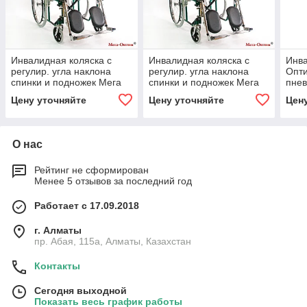
Инвалидная коляска с
Инвалидная коляска с
Инва
регулир. угла наклона
регулир. угла наклона
Опти
спинки и подножек Мега
спинки и подножек Мега
пнев
Оптим FS 902 GС, литые
Оптим FS 902 GС,
коле
Цену уточняйте
Цену уточняйте
Цен
задние колеса
пневматич. задние колеса
О нас
Рейтинг не сформирован
Менее 5 отзывов за последний год
Работает с 17.09.2018
г. Алматы
пр. Абая, 115а, Алматы, Казахстан
Контакты
Сегодня выходной
Показать весь график работы