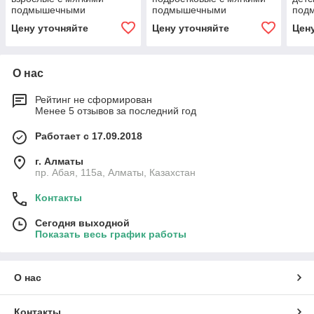
подмышечными
подмышечными
под
накладками и ручками с
накладками и ручками с
накл
Цену уточняйте
Цену уточняйте
Цен
УПС "Антилёд"
УПС "Антилёд"
УПС 
О нас
Рейтинг не сформирован
Менее 5 отзывов за последний год
Работает с 17.09.2018
г. Алматы
пр. Абая, 115а, Алматы, Казахстан
Контакты
Сегодня выходной
Показать весь график работы
О нас
Контакты