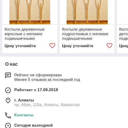
Костыли деревянные
Костыли деревянные
Кос
взрослые с мягкими
подростковые с мягкими
детс
подмышечными
подмышечными
под
накладками и ручками с
накладками и ручками с
накл
Цену уточняйте
Цену уточняйте
Цен
УПС "Антилёд"
УПС "Антилёд"
УПС 
О нас
Рейтинг не сформирован
Менее 5 отзывов за последний год
Работает с 17.09.2018
г. Алматы
пр. Абая, 115а, Алматы, Казахстан
Контакты
Сегодня выходной