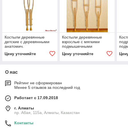
Костыли деревянные
Костыли деревянные
Кос
детские с деревянными
взрослые с мягкими
подр
анатомич.
подмышечными
под
подмышечниками и
накладками и ручками с
накл
Цену уточняйте
Цену уточняйте
Цен
ручками с УПС "Антилёд"
УПС "Антилёд"
УПС 
О нас
Рейтинг не сформирован
Менее 5 отзывов за последний год
Работает с 17.09.2018
г. Алматы
пр. Абая, 115а, Алматы, Казахстан
Контакты