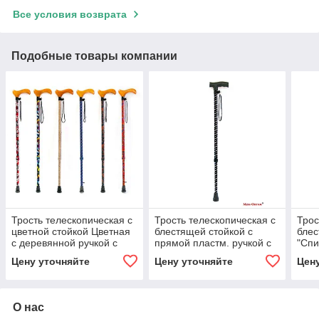
Все условия возврата
Подобные товары компании
Трость телескопическая с
Трость телескопическая с
Трос
цветной стойкой Цветная
блестящей стойкой с
блес
с деревянной ручкой с
прямой пластм. ручкой с
"Спи
УПС "Затвор"
УПС "Затвор"
плас
Цену уточняйте
Цену уточняйте
Цен
УПС 
О нас