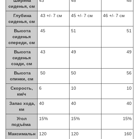
Ширина
43
48
48
сиденья, см
Глубина
43 +/- 7 см
45 +/- 7 см
46 +/- 7 см
сиденья, см
Высота
45
51
51
сиденья
спереди, см
Высота
43
49
49
сиденья
сзади, см
Высота
50
50
56
спинки, см
Скорость,
6
10
10
км/ч
Запас хода,
40
40
40
км
Угол
15%
15%
15%
подъёма
Максимальн
120
120
160