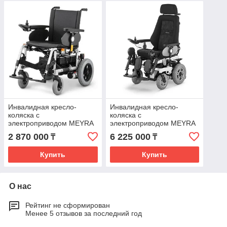
Инвалидная кресло-
Инвалидная кресло-
коляска с
коляска с
электроприводом MEYRA
электроприводом MEYRA
CLOU STANDARD, пробег
iChair MC3 ELITE, пробег
2 870 000
6 225 000
₸
₸
до 30 км, подъем 12%
до 30 км, подъем 15%
Купить
Купить
О нас
Рейтинг не сформирован
Менее 5 отзывов за последний год