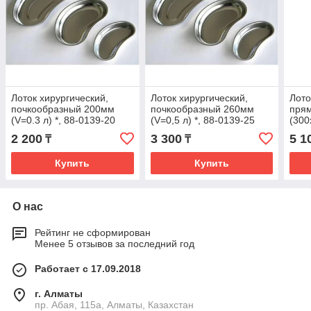
Лоток хирургический,
Лоток хирургический,
Лото
почкообразный 200мм
почкообразный 260мм
пря
(V=0.3 л) *, 88-0139-20
(V=0,5 л) *, 88-0139-25
(300
28
2 200
3 300
5 1
₸
₸
Купить
Купить
О нас
Рейтинг не сформирован
Менее 5 отзывов за последний год
Работает с 17.09.2018
г. Алматы
пр. Абая, 115а, Алматы, Казахстан