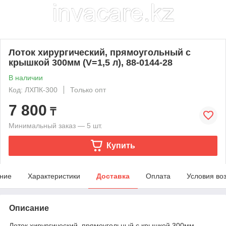
Лоток хирургический, прямоугольный с
крышкой 300мм (V=1,5 л), 88-0144-28
В наличии
Код: ЛХПК-300
Только опт
7 800
₸
Минимальный заказ — 5 шт.
Купить
ние
Характеристики
Доставка
Оплата
Условия во
Описание
Лоток хирургический, прямоугольный с крышкой 300мм