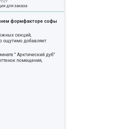
ия для заказа
ашнем формфакторе софы
ожных секций,
о ощутимо добавляет
нате " Арктический дуб"
ттенок помещения,