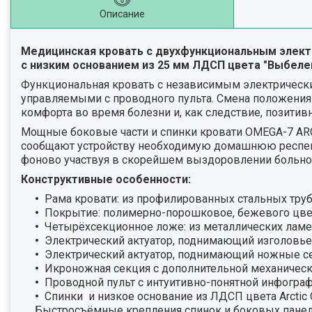
Описание
Медицинская кровать с двухфункциональным элек
с низким основанием из 25 мм ЛДСП цвета "Выбеле
Функциональная кровать с независимым электрическ
управляемыми с проводного пульта. Смена положени
комфорта во время болезни и, как следствие, позитивн
Мощные боковые части и спинки кровати OMEGA-7 ARCT
сообщают устройству необходимую домашнюю респект
фоново участвуя в скорейшем выздоровлении больно
Конструктивные особенности:
Рама кровати: из профилированных стальных труб
Покрытие: полимерно-порошковое, бежевого цве
Четырёхсекционное ложе: из металлических лам
Электрический актуатор, поднимающий изголовье 
Электрический актуатор, поднимающий ножные сек
Икроножная секция с дополнительной механическ
Проводной пульт с интуитивно-понятной инфогра
Спинки и низкое основание из ЛДСП цвета Arctic 
Быстросъёмные крепления спинок и боковых панел