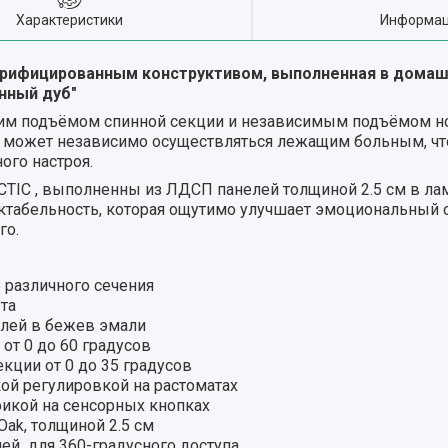
Характеристики
Информац
трифицированным конструктивом, выполненная в дом
нный дуб"
им подъёмом спинной секции и независимым подъёмом н
я может независимо осуществляться лежащим больным, чт
ого настроя.
IC , выполненны из ЛДСП панелей толщиной 2.5 см в лами
абельность, которая ощутимо улучшает эмоциональный о
го.
 различного сечения
та
елей в бежев эмали
от 0 до 60 градусов
ции от 0 до 35 градусов
ой регулировкой на растоматах
фикой на сенсорных кнопках
Oak, толщиной 2.5 см
ей для 360-градусного доступа