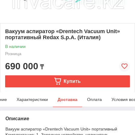
Вакуум аспиратор «Drentech Vacuum Unit»
портативный Redax S.p.A. (Италия)
В наличии
Розница
690 000
₸
Купить
ние
Характеристики
Доставка
Оплата
Условия во
Описание
Вакуум аспиратор «Drentech Vacuum Unit» портативный
Комплектация: 1. Зарядное устройство, удлинитель