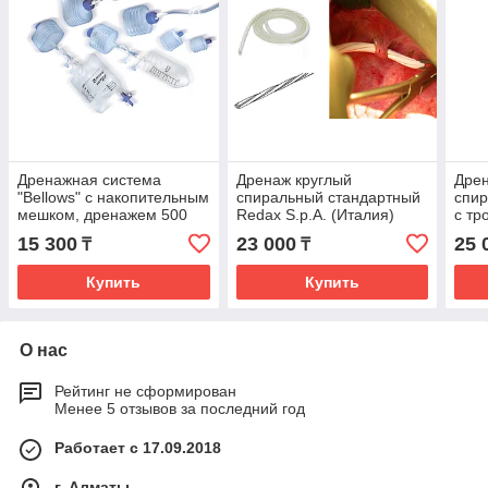
Дренажная система
Дренаж круглый
Дрен
"Bellows" с накопительным
спиральный стандартный
спир
мешком, дренажем 500
Redax S.p.A. (Италия)
с тр
мл Redax S.p.A. (Италия)
(Ита
15 300
23 000
25 
₸
₸
Купить
Купить
О нас
Рейтинг не сформирован
Менее 5 отзывов за последний год
Работает с 17.09.2018
г. Алматы