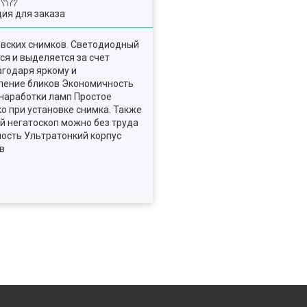
ия для заказа
овских снимков. Светодиодный
я и выделяется за счет
агодаря яркому и
вление бликов Экономичность
 наработки ламп Простое
о при установке снимка. Также
й негатоскоп можно без труда
ность Ультратонкий корпус
в