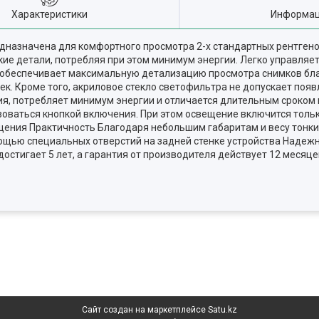
Характеристики
Информац
дназначена для комфортного просмотра 2-х стандартных рентген
е детали, потребляя при этом минимум энергии. Легко управляетс
ь обеспечивает максимальную детализацию просмотра снимков бл
к. Кроме того, акриловое стекло светофильтра не допускает поя
ия, потребляет минимум энергии и отличается длительным сроком
зоваться кнопкой включения. При этом освещение включится тольк
щения Практичность Благодаря небольшим габаритам и весу тонки
мощью специальных отверстий на задней стенке устройства Надеж
достигает 5 лет, а гарантия от производителя действует 12 месяце
Сайт создан на маркетплейсе
Satu.kz