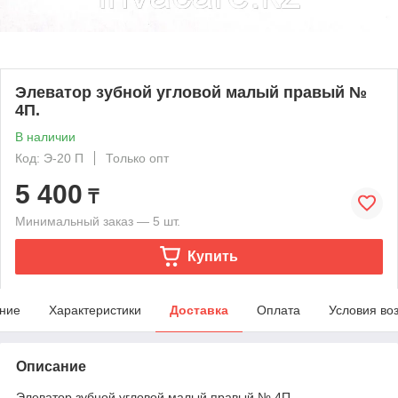
Элеватор зубной угловой малый правый №
4П.
В наличии
Код: Э-20 П
Только опт
5 400
₸
Минимальный заказ — 5 шт.
Купить
ние
Характеристики
Доставка
Оплата
Условия во
Описание
Элеватор зубной угловой малый правый № 4П.