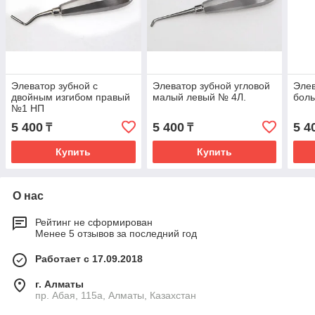
Элеватор зубной с
Элеватор зубной угловой
Элев
двойным изгибом правый
малый левый № 4Л.
бол
№1 НП
5 400
5 400
5 4
₸
₸
Купить
Купить
О нас
Рейтинг не сформирован
Менее 5 отзывов за последний год
Работает с 17.09.2018
г. Алматы
пр. Абая, 115а, Алматы, Казахстан