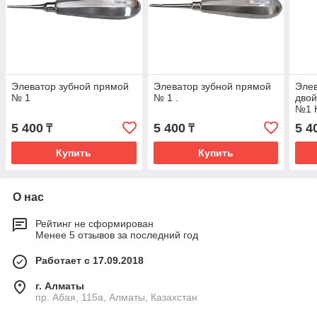
Элеватор зубной прямой
Элеватор зубной прямой
Элев
№ 1
№ 1 .
двой
№1 
5 400
5 400
5 4
₸
₸
Купить
Купить
О нас
Рейтинг не сформирован
Менее 5 отзывов за последний год
Работает с 17.09.2018
г. Алматы
пр. Абая, 115а, Алматы, Казахстан