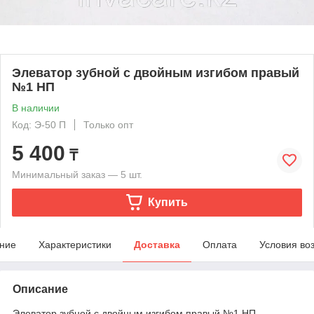
Элеватор зубной с двойным изгибом правый
№1 НП
В наличии
Код: Э-50 П
Только опт
5 400
₸
Минимальный заказ — 5 шт.
Купить
ние
Характеристики
Доставка
Оплата
Условия во
Описание
Элеватор зубной с двойным изгибом правый №1 НП