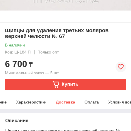
Щипцы для удаления третьих моляров
верхней челюсти № 67
В наличии
Код: Щ-184 П
Только опт
6 700
₸
Минимальный заказ — 5 шт.
Купить
ние
Характеристики
Доставка
Оплата
Условия во
Описание
Щипцы для удаления третьих моляров верхней челюсти №