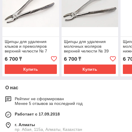
Щипцы для удаления
Щипцы для удаления
Щип
клыков и премоляров
молочных моляров
мол
верхней челюсти № 7
верхней челюсти № 39
ниж
6 700
6 700
6 7
₸
₸
Купить
Купить
О нас
Рейтинг не сформирован
Менее 5 отзывов за последний год
Работает с 17.09.2018
г. Алматы
пр. Абая, 115а, Алматы, Казахстан