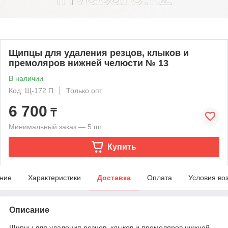
Щипцы для удаления резцов, клыков и
премоляров нижней челюсти № 13
В наличии
Код: Щ-172 П
Только опт
6 700
₸
Минимальный заказ — 5 шт.
Купить
ние
Характеристики
Доставка
Оплата
Условия во
Описание
Щипцы для удаления резцов, клыков и премоляров нижней