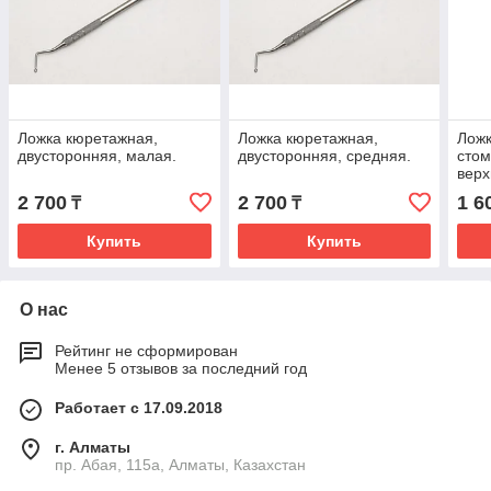
Ложка кюретажная,
Ложка кюретажная,
Ложк
двусторонняя, малая.
двусторонняя, средняя.
стом
верх
2 700
2 700
1 6
₸
₸
Купить
Купить
О нас
Рейтинг не сформирован
Менее 5 отзывов за последний год
Работает с 17.09.2018
г. Алматы
пр. Абая, 115а, Алматы, Казахстан