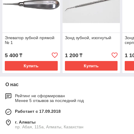
Элеватор зубной прямой
Зонд зубной, изогнутый
Зонд
№ 1
сер
5 400
1 200
1 1
₸
₸
Купить
Купить
О нас
Рейтинг не сформирован
Менее 5 отзывов за последний год
Работает с 17.09.2018
г. Алматы
пр. Абая, 115а, Алматы, Казахстан