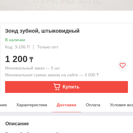
Зонд зубной, штыковидный
В наличии
Код: З-106 П
Только опт
1 200
₸
Минимальный заказ — 5 шт.
Минимальная сумма заказа на сайте — 3 000 ₸
Купить
ние
Характеристики
Доставка
Оплата
Условия во
Описание