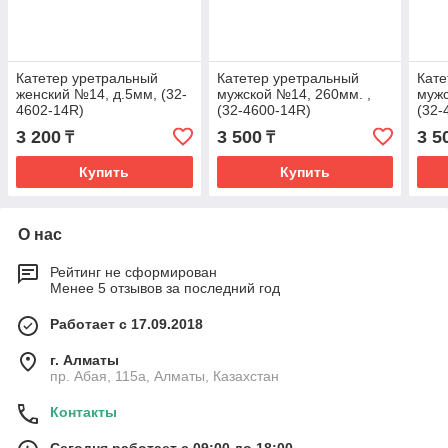
Катетер уретральный
Катетер уретральный
Кате
женский №14, д.5мм, (32-
мужской №14, 260мм. ,
мужс
4602-14R)
(32-4600-14R)
(32-
3 200
3 500
3 5
₸
₸
Купить
Купить
О нас
Рейтинг не сформирован
Менее 5 отзывов за последний год
Работает с 17.09.2018
г. Алматы
пр. Абая, 115а, Алматы, Казахстан
Контакты
Сегодня работает с 09:00 до 18:00