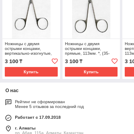
Ножницы с двумя
Ножницы с двумя
Ножн
острыми концами,
острыми концами,
верт
вертикально-изогнутые,
прямые, 113мм. *, (35-
113м
113мм. *, (35-7493R)
7492R)
3 100
3 100
3 1
₸
₸
Купить
Купить
О нас
Рейтинг не сформирован
Менее 5 отзывов за последний год
Работает с 17.09.2018
г. Алматы
пр. Абая, 115а, Алматы, Казахстан