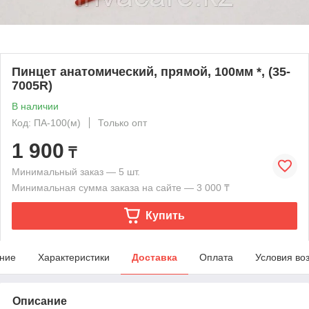
Пинцет анатомический, прямой, 100мм *, (35-
7005R)
В наличии
Код: ПА-100(м)
Только опт
1 900
₸
Минимальный заказ — 5 шт.
Минимальная сумма заказа на сайте — 3 000 ₸
Купить
ние
Характеристики
Доставка
Оплата
Условия во
Описание