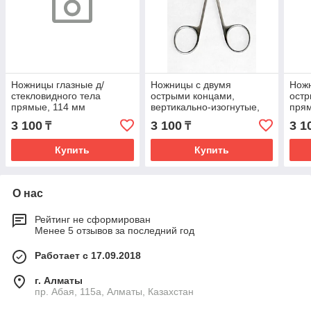
Ножницы глазные д/
Ножницы с двумя
Нож
стекловидного тела
острыми концами,
остр
прямые, 114 мм
вертикально-изогнутые,
прям
113мм. *, (35-7493R)
749
3 100
3 100
3 1
₸
₸
Купить
Купить
О нас
Рейтинг не сформирован
Менее 5 отзывов за последний год
Работает с 17.09.2018
г. Алматы
пр. Абая, 115а, Алматы, Казахстан