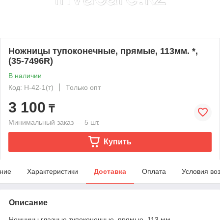
Ножницы тупоконечные, прямые, 113мм. *,
(35-7496R)
В наличии
Код: Н-42-1(т)
Только опт
3 100
₸
Минимальный заказ — 5 шт.
Купить
ние
Характеристики
Доставка
Оплата
Условия во
Описание
Ножницы глазные тупоконечные, прямые, 113 мм.