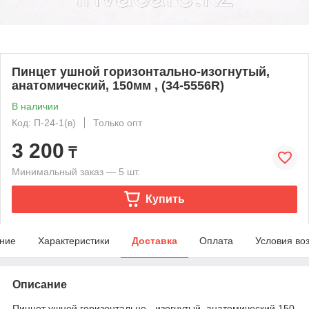
Пинцет ушной горизонтально-изогнутый,
анатомический, 150мм , (34-5556R)
В наличии
Код: П-24-1(в)
Только опт
3 200
₸
Минимальный заказ — 5 шт.
Купить
ние
Характеристики
Доставка
Оплата
Условия во
Описание
Пинцет ушной горизонтально - изогнутый, анатомический 150