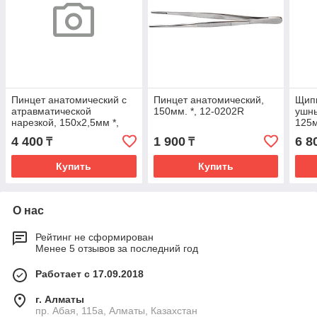
Пинцет анатомический с
Пинцет анатомический,
Щип
атравматической
150мм. *, 12-0202R
ушны
нарезкой, 150х2,5мм *,
125м
(12-0421-15R)
4 400
1 900
6 8
₸
₸
Купить
Купить
О нас
Рейтинг не сформирован
Менее 5 отзывов за последний год
Работает с 17.09.2018
г. Алматы
пр. Абая, 115а, Алматы, Казахстан