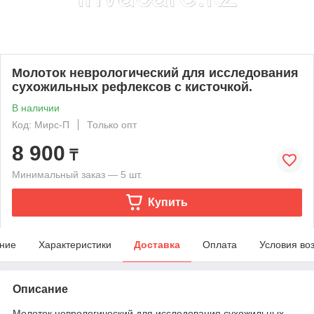
Молоток неврологический для исследования
сухожильных рефлексов с кисточкой.
В наличии
Код: Мирс-П
Только опт
8 900
₸
Минимальный заказ — 5 шт.
Купить
ние
Характеристики
Доставка
Оплата
Условия во
Описание
Молоток неврологический для исследования сухожильных