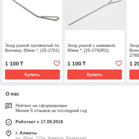
Зонд ушной пуговчатый по
Зонд ушной с навивкой,
Зонд
Воячеку, 80мм *, (25-2701)
90мм *, (25-2760R1)
Вояч
2785
1 100
1 100
1 2
₸
₸
Купить
Купить
О нас
Рейтинг не сформирован
Менее 5 отзывов за последний год
Работает с 17.09.2018
г. Алматы
пр. Абая, 115а, Алматы, Казахстан