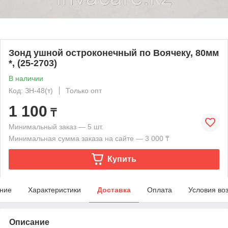
Зонд ушной остроконечный по Воячеку, 80мм
*, (25-2703)
В наличии
Код: ЗН-48(т)
Только опт
1 100
₸
Минимальный заказ — 5 шт.
Минимальная сумма заказа на сайте — 3 000 ₸
Купить
ние
Характеристики
Доставка
Оплата
Условия во
Описание