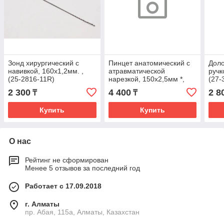
Зонд хирургический с
Пинцет анатомический с
Доло
навивкой, 160х1,2мм. ,
атравматической
ручк
(25-2816-11R)
нарезкой, 150х2,5мм *,
(27-
(12-0421-15R)
2 300
4 400
2 8
₸
₸
Купить
Купить
О нас
Рейтинг не сформирован
Менее 5 отзывов за последний год
Работает с 17.09.2018
г. Алматы
пр. Абая, 115а, Алматы, Казахстан