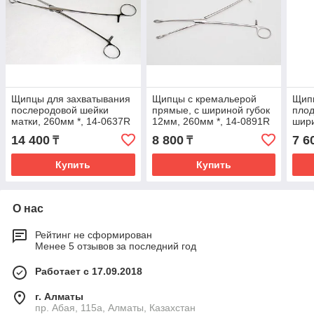
Щипцы для захватывания
Щипцы с кремальерой
Щип
послеродовой шейки
прямые, с шириной губок
плод
матки, 260мм *, 14-0637R
12мм, 260мм *, 14-0891R
шири
250м
14 400
8 800
7 6
₸
₸
Купить
Купить
О нас
Рейтинг не сформирован
Менее 5 отзывов за последний год
Работает с 17.09.2018
г. Алматы
пр. Абая, 115а, Алматы, Казахстан