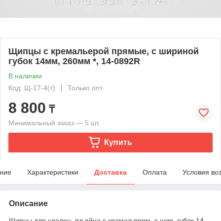
Щипцы с кремальерой прямые, с шириной
губок 14мм, 260мм *, 14-0892R
В наличии
Код: Щ-17-4(т)
Только опт
8 800
₸
Минимальный заказ — 5 шт.
Купить
ние
Характеристики
Доставка
Оплата
Условия во
Описание
Щипцы для удален. пл.яйца с крамал.прям. с шир. губок 14