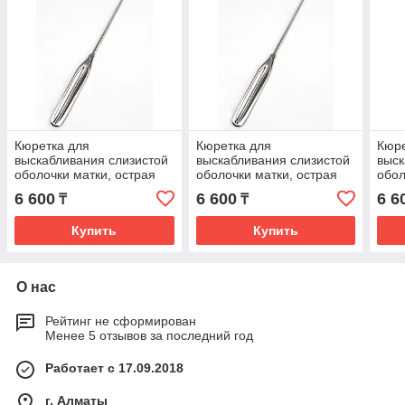
Кюретка для
Кюретка для
Кюре
выскабливания слизистой
выскабливания слизистой
выск
оболочки матки, острая
оболочки матки, острая
обол
№1, 260мм *, (33-5091R)
№4, 300мм *, (33-5094R)
№6, 
6 600
6 600
6 6
₸
₸
Купить
Купить
О нас
Рейтинг не сформирован
Менее 5 отзывов за последний год
Работает с 17.09.2018
г. Алматы