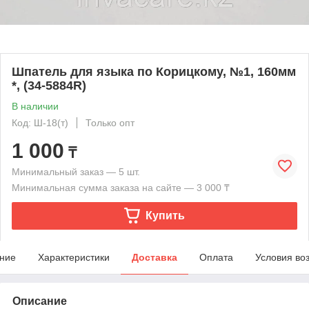
Шпатель для языка по Корицкому, №1, 160мм
*, (34-5884R)
В наличии
Код: Ш-18(т)
Только опт
1 000
₸
Минимальный заказ — 5 шт.
Минимальная сумма заказа на сайте — 3 000 ₸
Купить
ние
Характеристики
Доставка
Оплата
Условия во
Описание