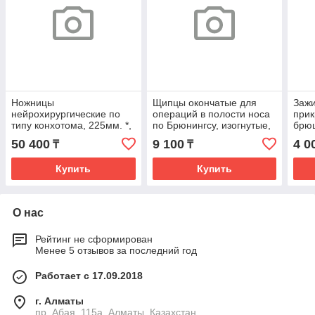
Ножницы
Щипцы окончатые для
Зажи
нейрохирургические по
операций в полости носа
прик
типу конхотома, 225мм. *,
по Брюнингсу, изогнутые,
брюш
(34-5460R)
206мм *, (34-5573-01R)
060
50 400
9 100
4 0
₸
₸
Купить
Купить
О нас
Рейтинг не сформирован
Менее 5 отзывов за последний год
Работает с 17.09.2018
г. Алматы
пр. Абая, 115а, Алматы, Казахстан