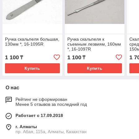
Ручка скальпеля большая,
Ручка скальпеля к
Ска
130мм *, 16-1095R
съемным лезвиям, 160мм
сред
*, 16-1097R
150м
1 100
1 100
1 7
₸
₸
Купить
Купить
О нас
Рейтинг не сформирован
Менее 5 отзывов за последний год
Работает с 17.09.2018
г. Алматы
пр. Абая, 115а, Алматы, Казахстан