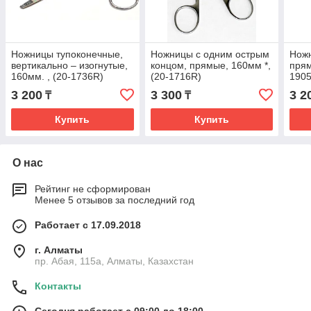
Ножницы тупоконечные,
Ножницы с одним острым
Ножн
вертикально – изогнутые,
концом, прямые, 160мм *,
прям
160мм. , (20-1736R)
(20-1716R)
1905
3 200
3 300
3 2
₸
₸
Купить
Купить
О нас
Рейтинг не сформирован
Менее 5 отзывов за последний год
Работает с 17.09.2018
г. Алматы
пр. Абая, 115а, Алматы, Казахстан
Контакты
Сегодня работает с 09:00 до 18:00