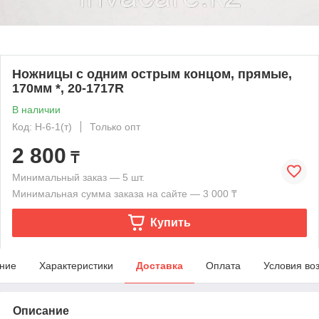
Ножницы с одним острым концом, прямые,
170мм *, 20-1717R
В наличии
Код: Н-6-1(т)
Только опт
2 800
₸
Минимальный заказ — 5 шт.
Минимальная сумма заказа на сайте — 3 000 ₸
Купить
ние
Характеристики
Доставка
Оплата
Условия во
Описание