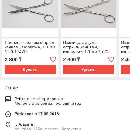
Ножницы с одним острым
Ножницы с двумя
Нож
концом, изогнутые, 170мм
острыми концами,
остр
*, 20-1747R
изогнутые, 170мм *, (20-
изог
1757R)
175
2 800
2 800
2 4
₸
₸
Купить
Купить
О нас
Рейтинг не сформирован
Менее 5 отзывов за последний год
Работает с 17.09.2018
г. Алматы
пр. Абая, 115а, Алматы, Казахстан