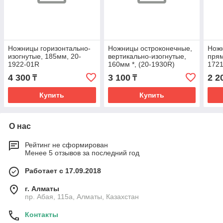
Ножницы горизонтально-
Ножницы остроконечные,
Ножн
изогнутые, 185мм, 20-
вертикально-изогнутые,
прям
1922-01R
160мм *, (20-1930R)
172
4 300
3 100
2 2
₸
₸
Купить
Купить
О нас
Рейтинг не сформирован
Менее 5 отзывов за последний год
Работает с 17.09.2018
г. Алматы
пр. Абая, 115а, Алматы, Казахстан
Контакты