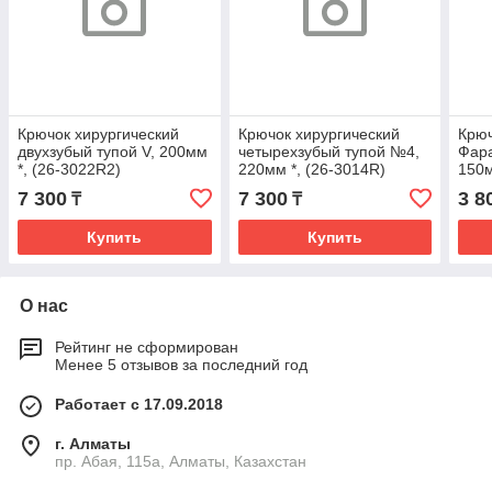
Крючок хирургический
Крючок хирургический
Крюч
двухзубый тупой V, 200мм
четырехзубый тупой №4,
Фар
*, (26-3022R2)
220мм *, (26-3014R)
150м
7 300
7 300
3 8
₸
₸
Купить
Купить
О нас
Рейтинг не сформирован
Менее 5 отзывов за последний год
Работает с 17.09.2018
г. Алматы
пр. Абая, 115а, Алматы, Казахстан