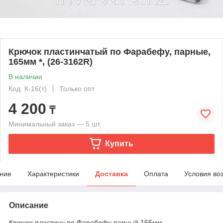
Крючок пластинчатый по Фарабефу, парные,
165мм *, (26-3162R)
В наличии
Код: К-16(т)
Только опт
4 200
₸
Минимальный заказ — 5 шт.
Купить
ние
Характеристики
Доставка
Оплата
Условия во
Описание
Крючок пластинч.по Фарабефу парный 165мм