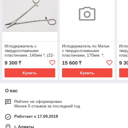
Иглодержатель с
Иглодержатель по Матье
Игло
твердосплавными
с твердосплавными
тве
пластинами, 140мм *, (22-
пластинами, 170мм. *,
плас
2200R)
(22-2223)
219
9 300
15 600
9 3
₸
₸
Купить
Купить
О нас
Рейтинг не сформирован
Менее 5 отзывов за последний год
Работает с 17.09.2018
г. Алматы