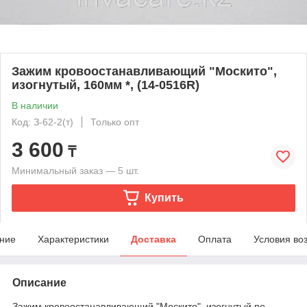
Зажим кровоостанавливающий "Москито",
изогнутый, 160мм *, (14-0516R)
В наличии
Код: З-62-2(т)
Только опт
3 600
₸
Минимальный заказ — 5 шт.
Купить
ние
Характеристики
Доставка
Оплата
Условия во
Описание
Зажим кровоостанавливающий "Москито", изогнутый по