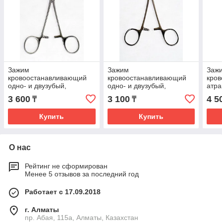
Зажим
Зажим
Заж
кровоостанавливающий
кровоостанавливающий
кров
одно- и двузубый,
одно- и двузубый,
атра
зубчатый, изогнутый №2,
зубчатый, изогнутый №1,
насе
3 600
3 100
4 5
₸
₸
160мм *, (14-0582)
150мм. *, (14-0581R)
160м
Купить
Купить
О нас
Рейтинг не сформирован
Менее 5 отзывов за последний год
Работает с 17.09.2018
г. Алматы
пр. Абая, 115а, Алматы, Казахстан